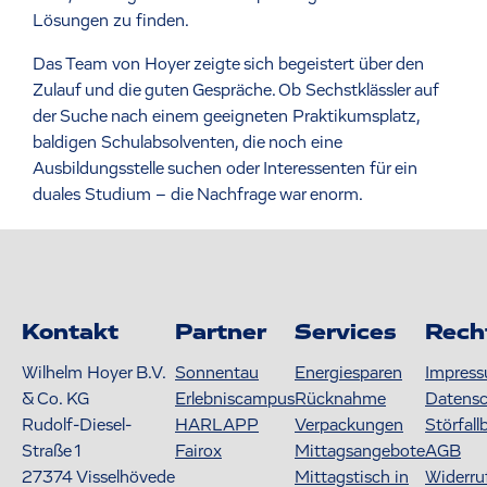
Lösungen zu finden.
Das Team von Hoyer zeigte sich begeistert über den
Zulauf und die guten Gespräche. Ob Sechstklässler auf
der Suche nach einem geeigneten Praktikumsplatz,
baldigen Schulabsolventen, die noch eine
Ausbildungsstelle suchen oder Interessenten für ein
duales Studium – die Nachfrage war enorm.
Kontakt
Partner
Services
Rech
Wilhelm Hoyer B.V.
Sonnentau
Energiesparen
Impres
& Co. KG
Erlebniscampus
Rücknahme
Datens
Rudolf-Diesel-
HARLAPP
Verpackungen
Störfall
Straße 1
Fairox
Mittagsangebote
AGB
27374
Visselhövede
Mittagstisch in
Widerru