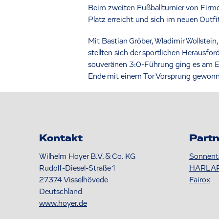
Beim zweiten Fußballturnier von Firm
Platz erreicht und sich im neuen Outfi
Mit Bastian Gröber, Wladimir Wollstei
stellten sich der sportlichen Herausfor
souveränen 3:0-Führung ging es am En
Ende mit einem Tor Vorsprung gewon
Kontakt
Partn
Wilhelm Hoyer B.V. & Co. KG
Sonnent
Rudolf-Diesel-Straße 1
HARLA
27374
Visselhövede
Fairox
Deutschland
www.hoyer.de