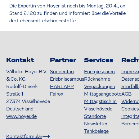
Die Expertin von Hoyer ist noch bis Montag, 20.4., an
Stand 2.120 zu finden und informiert über die Vorteile
der Lebensmittelschmierstoffe.
Kontakt
Partner
Services
Rech
Wilhelm Hoyer B.V.
Sonnentau
Energiesparen
Impres
& Co. KG
Erlebniscampus
Rücknahme
Datens
Rudolf-Diesel-
HARLAPP
Verpackungen
Störfall
Straße 1
Fairox
Mittagsangebote
AGB
27374
Visselhövede
Mittagstisch in
Widerru
Deutschland
Visselhövede
Cookies
www.hoyer.de
Standorte
Integrit
Newsletter
Barriere
Tankbelege
Kontaktformular