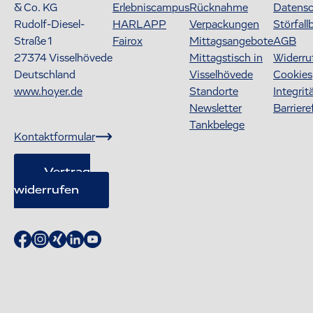
& Co. KG
Erlebniscampus
Rücknahme
Datens
Rudolf-Diesel-
HARLAPP
Verpackungen
Störfall
Straße 1
Fairox
Mittagsangebote
AGB
27374
Visselhövede
Mittagstisch in
Widerru
Deutschland
Visselhövede
Cookies
www.hoyer.de
Standorte
Integrit
Newsletter
Barriere
Tankbelege
Kontaktformular
Vertrag
widerrufen