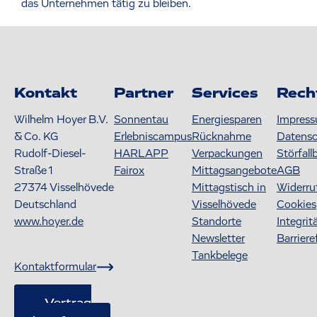
das Unternehmen tätig zu bleiben.
Kontakt
Partner
Services
Rech
Wilhelm Hoyer B.V.
Sonnentau
Energiesparen
Impres
& Co. KG
Erlebniscampus
Rücknahme
Datens
Rudolf-Diesel-
HARLAPP
Verpackungen
Störfall
Straße 1
Fairox
Mittagsangebote
AGB
27374
Visselhövede
Mittagstisch in
Widerru
Deutschland
Visselhövede
Cookies
www.hoyer.de
Standorte
Integrit
Newsletter
Barriere
Tankbelege
Kontaktformular
Vertrag