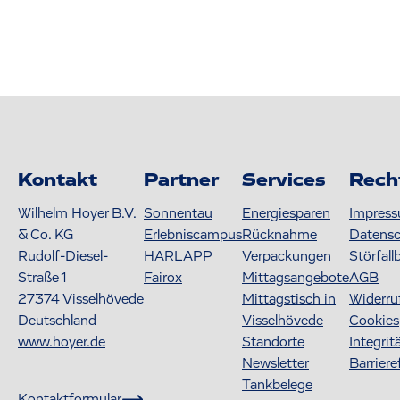
Kontakt
Partner
Services
Rech
Wilhelm Hoyer B.V.
Sonnentau
Energiesparen
Impres
& Co. KG
Erlebniscampus
Rücknahme
Datens
Rudolf-Diesel-
HARLAPP
Verpackungen
Störfall
Straße 1
Fairox
Mittagsangebote
AGB
27374
Visselhövede
Mittagstisch in
Widerru
Deutschland
Visselhövede
Cookies
www.hoyer.de
Standorte
Integrit
Newsletter
Barriere
Tankbelege
Kontaktformular