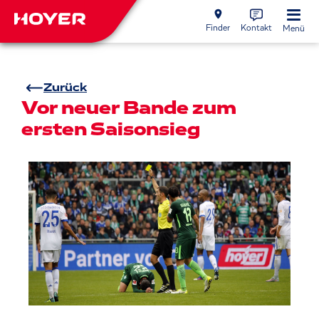
Finder
Kontakt
Menü
Zurück
Vor neuer Bande zum
ersten Saisonsieg