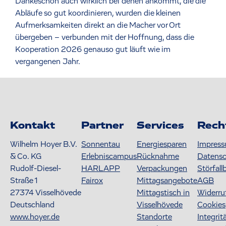
Dankeschön auch wirklich bei denen ankommt, die die
Abläufe so gut koordinieren, wurden die kleinen
Aufmerksamkeiten direkt an die Macher vor Ort
übergeben – verbunden mit der Hoffnung, dass die
Kooperation 2026 genauso gut läuft wie im
vergangenen Jahr.
Kontakt
Partner
Services
Rech
Wilhelm Hoyer B.V.
Sonnentau
Energiesparen
Impres
& Co. KG
Erlebniscampus
Rücknahme
Datens
Rudolf-Diesel-
HARLAPP
Verpackungen
Störfall
Straße 1
Fairox
Mittagsangebote
AGB
27374
Visselhövede
Mittagstisch in
Widerru
Deutschland
Visselhövede
Cookies
www.hoyer.de
Standorte
Integrit