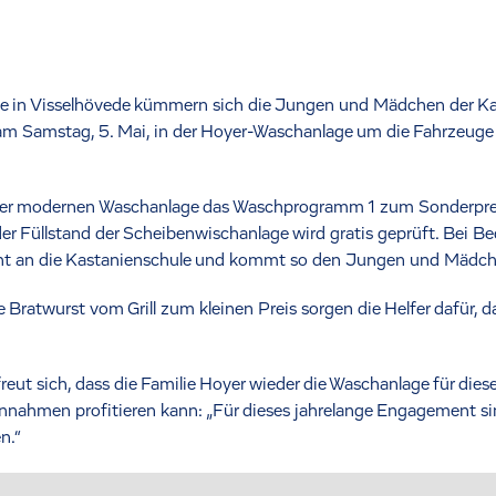
e in Visselhövede kümmern sich die Jungen und Mädchen der Kas
 Samstag, 5. Mai, in der Hoyer-Waschanlage um die Fahrzeuge de
in der modernen Waschanlage das Waschprogramm 1 zum Sonderprei
 Füllstand der Scheibenwischanlage wird gratis geprüft. Bei Bed
geht an die Kastanienschule und kommt so den Jungen und Mädc
ratwurst vom Grill zum kleinen Preis sorgen die Helfer dafür, da
eut sich, dass die Familie Hoyer wieder die Waschanlage für diese
innahmen profitieren kann: „Für dieses jahrelange Engagement si
n.“