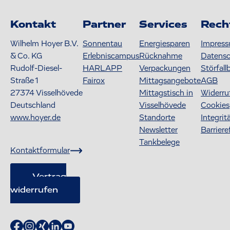
Kontakt
Partner
Services
Rech
Wilhelm Hoyer B.V.
Sonnentau
Energiesparen
Impres
& Co. KG
Erlebniscampus
Rücknahme
Datens
Rudolf-Diesel-
HARLAPP
Verpackungen
Störfall
Straße 1
Fairox
Mittagsangebote
AGB
27374
Visselhövede
Mittagstisch in
Widerru
Deutschland
Visselhövede
Cookies
www.hoyer.de
Standorte
Integrit
Newsletter
Barriere
Tankbelege
Kontaktformular
Vertrag
widerrufen