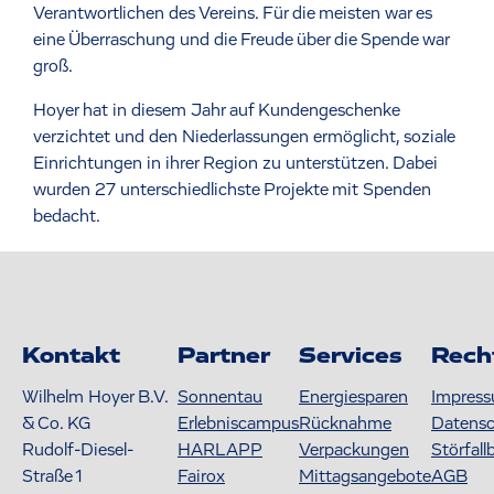
Verantwortlichen des Vereins. Für die meisten war es
eine Überraschung und die Freude über die Spende war
groß.
Hoyer hat in diesem Jahr auf Kundengeschenke
verzichtet und den Niederlassungen ermöglicht, soziale
Einrichtungen in ihrer Region zu unterstützen. Dabei
wurden 27 unterschiedlichste Projekte mit Spenden
bedacht.
Kontakt
Partner
Services
Rech
Wilhelm Hoyer B.V.
Sonnentau
Energiesparen
Impres
& Co. KG
Erlebniscampus
Rücknahme
Datens
Rudolf-Diesel-
HARLAPP
Verpackungen
Störfall
Straße 1
Fairox
Mittagsangebote
AGB