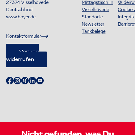
27374
Visselhövede
Mittagstisch in
Widerru
Deutschland
Visselhövede
Cookies
www.hoyer.de
Standorte
Integrit
Newsletter
Barriere
Tankbelege
Kontaktformular
Vertrag
widerrufen
Nicht gefunden, was Du