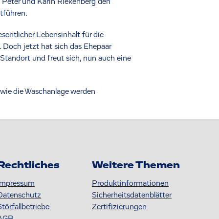
s Peter und Karin Riekenberg den
tführen.
sentlicher Lebensinhalt für die
. Doch jetzt hat sich das Ehepaar
tandort und freut sich, nun auch eine
owie die Waschanlage werden
Rechtliches
Weitere Themen
Impressum
Produktinformationen
Datenschutz
S icherheitsdatenblätter
Störfallbetriebe
Zertifizierungen
AGB