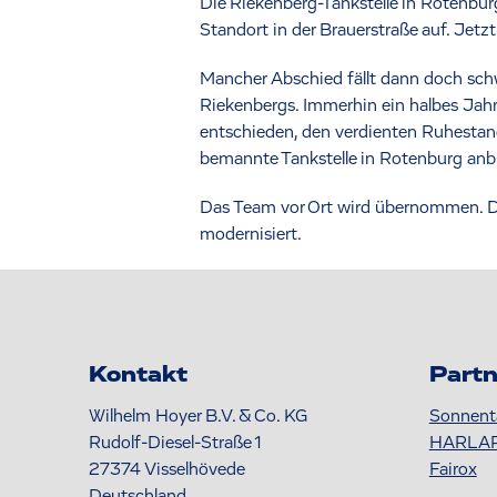
Die Riekenberg-Tankstelle in Rotenbur
Standort in der Brauerstraße auf. Jet
Mancher Abschied fällt dann doch schwe
Riekenbergs. Immerhin ein halbes Jahrh
entschieden, den verdienten Ruhestan
bemannte Tankstelle in Rotenburg anb
Das Team vor Ort wird übernommen. Di
modernisiert.
Kontakt
Partn
Wilhelm Hoyer B.V. & Co. KG
Sonnent
Rudolf-Diesel-Straße 1
HARLA
27374
Visselhövede
Fairox
Deutschland