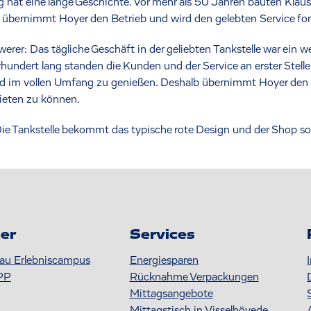
g hat eine lange Geschichte. Vor mehr als 50 Jahren bauten Klau
zt übernimmt Hoyer den Betrieb und wird den gelebten Service for
rer: Das tägliche Geschäft in der geliebten Tankstelle war ein we
undert lang standen die Kunden und der Service an erster Stelle
d im vollen Umfang zu genießen. Deshalb übernimmt Hoyer den S
ieten zu können.
e Tankstelle bekommt das typische rote Design und der Shop s
er
Services
au Erlebniscampus
Energiesparen
PP
Rücknahme Verpackungen
Mittagsangebote
Mittagstisch in Visselhövede