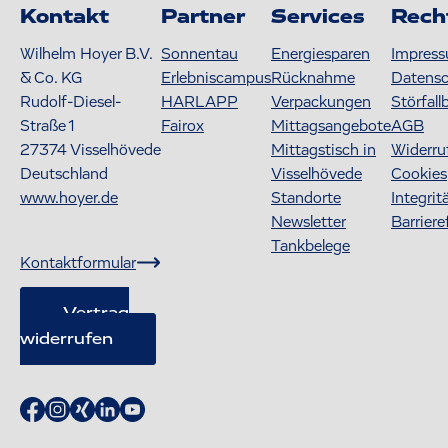
Kontakt
Partner
Services
Rech
Wilhelm Hoyer B.V.
Sonnentau
Energiesparen
Impres
& Co. KG
Erlebniscampus
Rücknahme
Datens
Rudolf-Diesel-
HARLAPP
Verpackungen
Störfall
Straße 1
Fairox
Mittagsangebote
AGB
27374
Visselhövede
Mittagstisch in
Widerru
Deutschland
Visselhövede
Cookies
www.hoyer.de
Standorte
Integrit
Newsletter
Barriere
Tankbelege
Kontaktformular
Vertrag
widerrufen