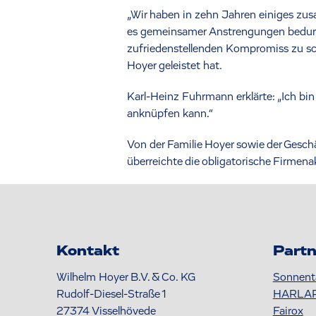
„Wir haben in zehn Jahren einiges zus
es gemeinsamer Anstrengungen bedurft,
zufriedenstellenden Kompromiss zu sch
Hoyer geleistet hat.
Karl-Heinz Fuhrmann erklärte: „Ich bi
anknüpfen kann.“
Von der Familie Hoyer sowie der Gesch
überreichte die obligatorische Firmena
Kontakt
Partn
Wilhelm Hoyer B.V. & Co. KG
Sonnent
Rudolf-Diesel-Straße 1
HARLA
27374
Visselhövede
Fairox