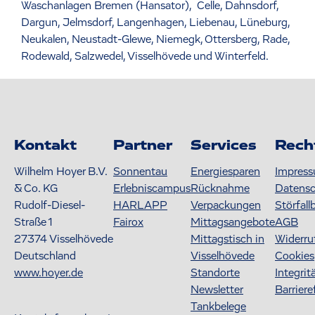
Waschanlagen Bremen (Hansator), Celle, Dahnsdorf,
Dargun, Jelmsdorf, Langenhagen, Liebenau, Lüneburg,
Neukalen, Neustadt-Glewe, Niemegk, Ottersberg, Rade,
Rodewald, Salzwedel, Visselhövede und Winterfeld.
Kontakt
Partner
Services
Rech
Wilhelm Hoyer B.V.
Sonnentau
Energiesparen
Impres
& Co. KG
Erlebniscampus
Rücknahme
Datens
Rudolf-Diesel-
HARLAPP
Verpackungen
Störfall
Straße 1
Fairox
Mittagsangebote
AGB
27374
Visselhövede
Mittagstisch in
Widerru
Deutschland
Visselhövede
Cookies
www.hoyer.de
Standorte
Integrit
Newsletter
Barriere
Tankbelege