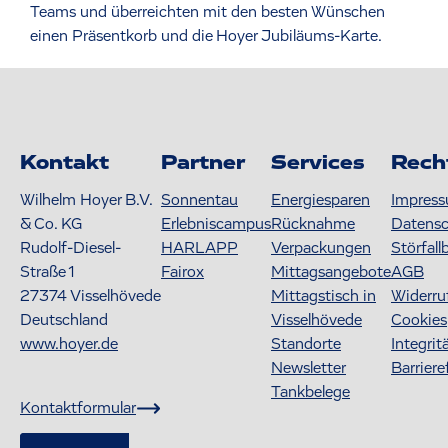
Teams und überreichten mit den besten Wünschen
einen Präsentkorb und die Hoyer Jubiläums-Karte.
Kontakt
Partner
Services
Rech
Wilhelm Hoyer B.V.
Sonnentau
Energiesparen
Impres
& Co. KG
Erlebniscampus
Rücknahme
Datens
Rudolf-Diesel-
HARLAPP
Verpackungen
Störfall
Straße 1
Fairox
Mittagsangebote
AGB
27374
Visselhövede
Mittagstisch in
Widerru
Deutschland
Visselhövede
Cookies
www.hoyer.de
Standorte
Integrit
Newsletter
Barriere
Tankbelege
Kontaktformular