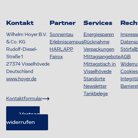
Kontakt
Partner
Services
Rech
Wilhelm Hoyer B.V.
Sonnentau
Energiesparen
Impres
& Co. KG
Erlebniscampus
Rücknahme
Datens
Rudolf-Diesel-
HARLAPP
Verpackungen
Störfall
Straße 1
Fairox
Mittagsangebote
AGB
27374
Visselhövede
Mittagstisch in
Widerru
Deutschland
Visselhövede
Cookies
www.hoyer.de
Standorte
Integrit
Newsletter
Barriere
Tankbelege
Kontaktformular
Vertrag
widerrufen