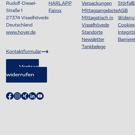
Rudolf-Diesel-
HARLAPP
Verpackungen
Störfall
Straße 1
Fairox
Mittagsangebote
AGB
27374
Visselhövede
Mittagstisch in
Widerru
Deutschland
Visselhövede
Cookies
www.hoyer.de
Standorte
Integrit
Newsletter
Barriere
Tankbelege
Kontaktformular
Vertrag
widerrufen