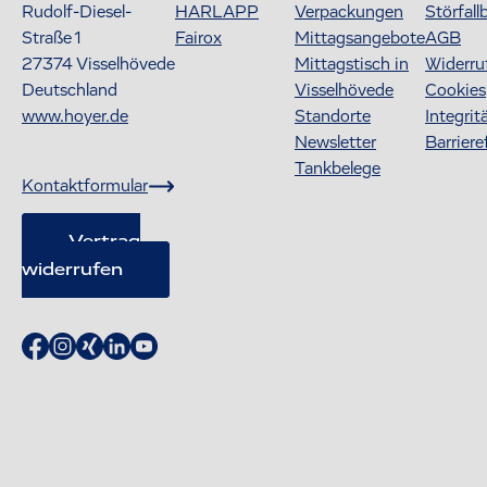
Rudolf-Diesel-
HARLAPP
Verpackungen
Störfall
Straße 1
Fairox
Mittagsangebote
AGB
27374
Visselhövede
Mittagstisch in
Widerru
Deutschland
Visselhövede
Cookies
www.hoyer.de
Standorte
Integrit
Newsletter
Barriere
Tankbelege
Kontaktformular
Vertrag
widerrufen