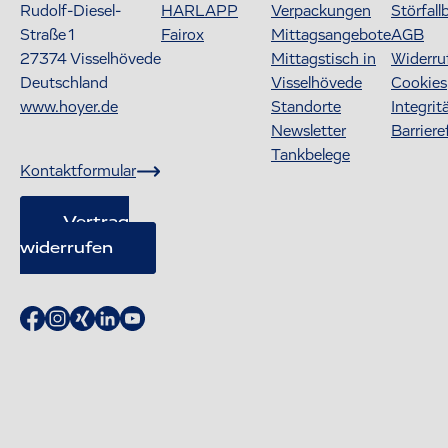
Rudolf-Diesel-
HARLAPP
Verpackungen
Störfall
Straße 1
Fairox
Mittagsangebote
AGB
27374
Visselhövede
Mittagstisch in
Widerru
Deutschland
Visselhövede
Cookies
www.hoyer.de
Standorte
Integrit
Newsletter
Barriere
Tankbelege
Kontaktformular
Vertrag
widerrufen