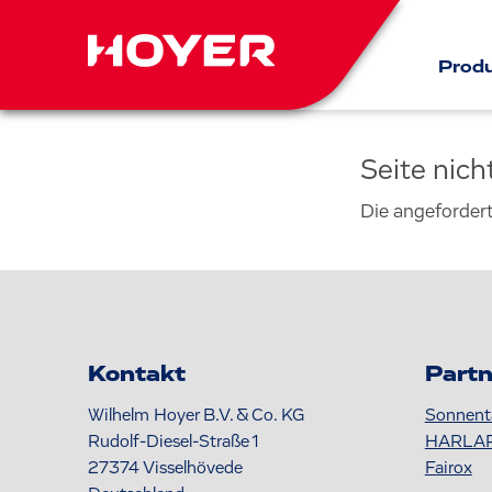
Prod
Seite nic
Die angeforder
Kontakt
Partn
Wilhelm Hoyer B.V. & Co. KG
Sonnent
Rudolf-Diesel-Straße 1
HARLA
27374
Visselhövede
Fairox