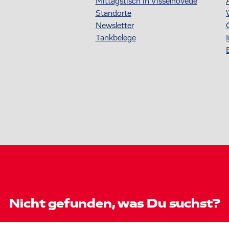
Mittagstisch in Visselhövede
Standorte
Newsletter
Tankbelege
Nicht gefunden, was Du suchst?