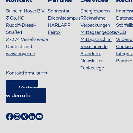
Kontakt
Partner
Services
Rech
Wilhelm Hoyer B.V.
Sonnentau
Energiesparen
Impres
& Co. KG
Erlebniscampus
Rücknahme
Datens
Rudolf-Diesel-
HARLAPP
Verpackungen
Störfall
Straße 1
Fairox
Mittagsangebote
AGB
27374
Visselhövede
Mittagstisch in
Widerru
Deutschland
Visselhövede
Cookies
www.hoyer.de
Standorte
Integrit
Newsletter
Barriere
Tankbelege
Kontaktformular
Vertrag
widerrufen