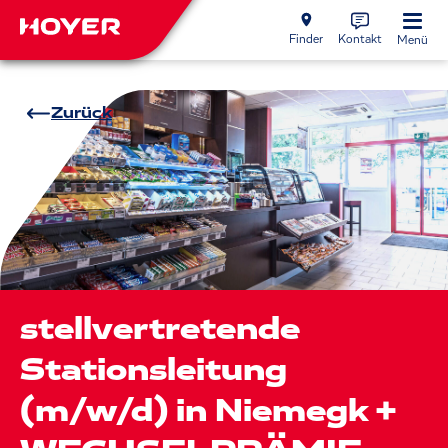
Finder
Kontakt
Menü
Zurück
stellvertretende
Stationsleitung
(m/w/d) in Niemegk +