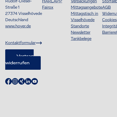
Rudolf-Diesel-
HARLAPP
Verpackungen
Störfall
Straße 1
Fairox
Mittagsangebote
AGB
27374
Visselhövede
Mittagstisch in
Widerru
Deutschland
Visselhövede
Cookies
www.hoyer.de
Standorte
Integrit
Newsletter
Barriere
Tankbelege
Kontaktformular
Vertrag
widerrufen