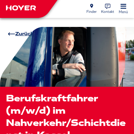
Finder
Kontakt
Menü
Zurück
Berufskraftfahrer
(m/w/d) im
Nahverkehr/Schichtdie