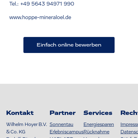
Tel.: +49 5643 94971 990
www.hoppe-mineraloel.de
Einfach online bewerben
Kontakt
Partner
Services
Rech
Wilhelm Hoyer B.V.
Sonnentau
Energiesparen
Impres
& Co. KG
Erlebniscampus
Rücknahme
Datens