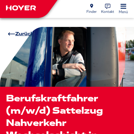
Finder
Kontakt
Menü
Zurück
Berufskraftfahrer
(m/w/d) Sattelzug
Nahverkehr