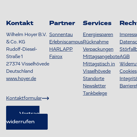
Kontakt
Partner
Services
Rech
Wilhelm Hoyer B.V.
Sonnentau
Energiesparen
Impres
& Co. KG
Erlebniscampus
Rücknahme
Datens
Rudolf-Diesel-
HARLAPP
Verpackungen
Störfall
Straße 1
Fairox
Mittagsangebote
AGB
27374
Visselhövede
Mittagstisch in
Widerru
Deutschland
Visselhövede
Cookies
www.hoyer.de
Standorte
Integrit
Newsletter
Barriere
Tankbelege
Kontaktformular
Vertrag
widerrufen