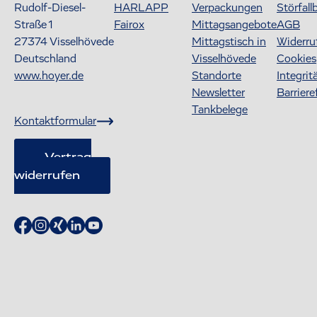
Rudolf-Diesel-
HARLAPP
Verpackungen
Störfall
Straße 1
Fairox
Mittagsangebote
AGB
27374
Visselhövede
Mittagstisch in
Widerru
Deutschland
Visselhövede
Cookies
www.hoyer.de
Standorte
Integrit
Newsletter
Barriere
Tankbelege
Kontaktformular
Vertrag
widerrufen