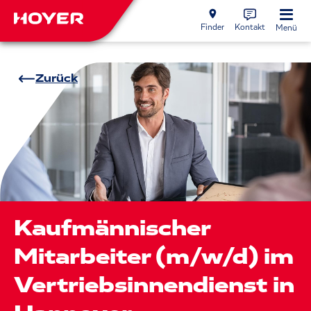
Finder
Kontakt
Menü
Zurück
Kaufmännischer
Mitarbeiter (m/w/d) im
Vertriebsinnendienst in