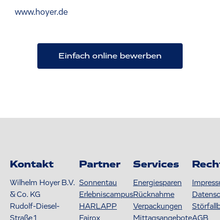
www.hoyer.de
Einfach online bewerben
Kontakt
Partner
Services
Rech
Wilhelm Hoyer B.V.
Sonnentau
Energiesparen
Impres
& Co. KG
Erlebniscampus
Rücknahme
Datens
Rudolf-Diesel-
HARLAPP
Verpackungen
Störfall
Straße 1
Fairox
Mittagsangebote
AGB