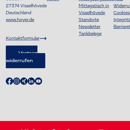
27374
Visselhövede
Mittagstisch in
Widerru
Deutschland
Visselhövede
Cookies
www.hoyer.de
Standorte
Integrit
Newsletter
Barriere
Tankbelege
Kontaktformular
Vertrag
widerrufen