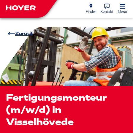
Finder
Kontakt
Menü
Zurück
Fertigungsmonteur
(m/w/d) in
Visselhövede