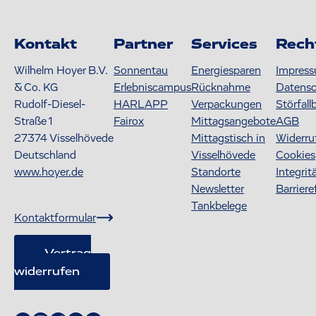
Kontakt
Partner
Services
Rech
Wilhelm Hoyer B.V.
Sonnentau
Energiesparen
Impres
& Co. KG
Erlebniscampus
Rücknahme
Datens
Rudolf-Diesel-
HARLAPP
Verpackungen
Störfall
Straße 1
Fairox
Mittagsangebote
AGB
27374
Visselhövede
Mittagstisch in
Widerru
Deutschland
Visselhövede
Cookies
www.hoyer.de
Standorte
Integrit
Newsletter
Barriere
Tankbelege
Kontaktformular
Vertrag
widerrufen