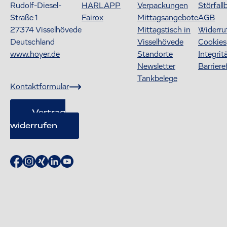
Rudolf-Diesel-
HARLAPP
Verpackungen
Störfall
Straße 1
Fairox
Mittagsangebote
AGB
27374
Visselhövede
Mittagstisch in
Widerru
Deutschland
Visselhövede
Cookies
www.hoyer.de
Standorte
Integrit
Newsletter
Barriere
Tankbelege
Kontaktformular
Vertrag
widerrufen