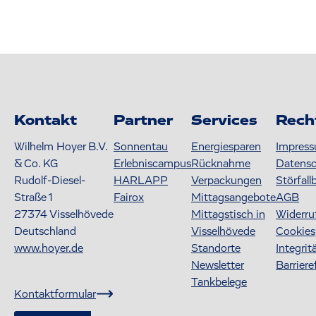
Kontakt
Partner
Services
Rech
Wilhelm Hoyer B.V.
Sonnentau
Energiesparen
Impres
& Co. KG
Erlebniscampus
Rücknahme
Datens
Rudolf-Diesel-
HARLAPP
Verpackungen
Störfall
Straße 1
Fairox
Mittagsangebote
AGB
27374
Visselhövede
Mittagstisch in
Widerru
Deutschland
Visselhövede
Cookies
www.hoyer.de
Standorte
Integrit
Newsletter
Barriere
Tankbelege
Kontaktformular