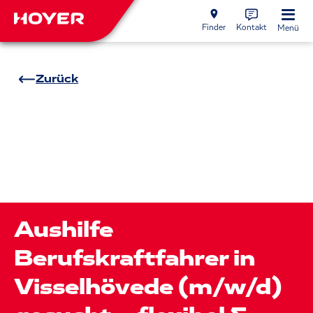
Finder
Kontakt
Menü
Zurück
Aushilfe
Berufskraftfahrer in
Visselhövede (m/w/d)