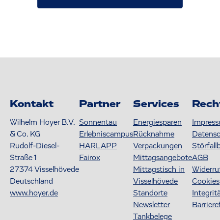
Kontakt
Partner
Services
Rech
Wilhelm Hoyer B.V.
Sonnentau
Energiesparen
Impres
& Co. KG
Erlebniscampus
Rücknahme
Datens
Rudolf-Diesel-
HARLAPP
Verpackungen
Störfall
Straße 1
Fairox
Mittagsangebote
AGB
27374
Visselhövede
Mittagstisch in
Widerru
Deutschland
Visselhövede
Cookies
www.hoyer.de
Standorte
Integrit
Newsletter
Barriere
Tankbelege