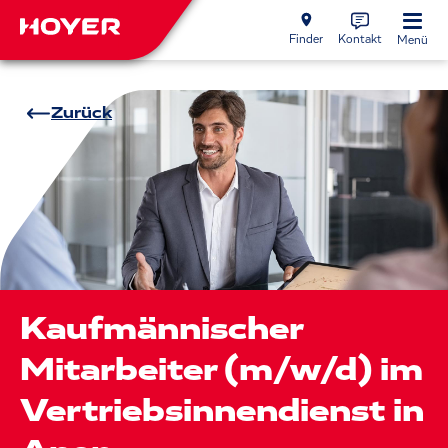
Finder
Kontakt
Menü
Zurück
Kaufmännischer
Mitarbeiter (m/w/d) im
Vertriebsinnendienst in