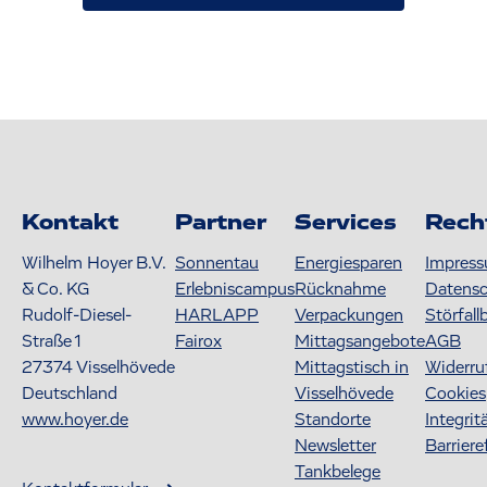
Kontakt
Partner
Services
Rech
Wilhelm Hoyer B.V.
Sonnentau
Energiesparen
Impres
& Co. KG
Erlebniscampus
Rücknahme
Datens
Rudolf-Diesel-
HARLAPP
Verpackungen
Störfall
Straße 1
Fairox
Mittagsangebote
AGB
27374
Visselhövede
Mittagstisch in
Widerru
Deutschland
Visselhövede
Cookies
www.hoyer.de
Standorte
Integrit
Newsletter
Barriere
Tankbelege