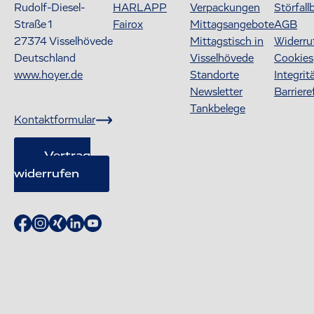
Rudolf-Diesel-
HARLAPP
Verpackungen
Störfall
Straße 1
Fairox
Mittagsangebote
AGB
27374
Visselhövede
Mittagstisch in
Widerru
Deutschland
Visselhövede
Cookies
www.hoyer.de
Standorte
Integrit
Newsletter
Barriere
Tankbelege
Kontaktformular
Vertrag
widerrufen