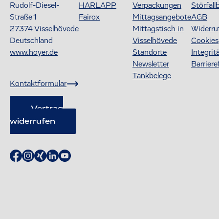
Rudolf-Diesel-
HARLAPP
Verpackungen
Störfall
Straße 1
Fairox
Mittagsangebote
AGB
27374
Visselhövede
Mittagstisch in
Widerru
Deutschland
Visselhövede
Cookies
www.hoyer.de
Standorte
Integrit
Newsletter
Barriere
Tankbelege
Kontaktformular
Vertrag
widerrufen