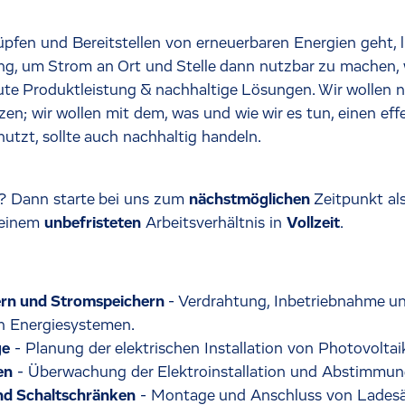
fen und Bereitstellen von erneuerbaren Energien geht, l
ng, um Strom an Ort und Stelle dann nutzbar zu machen, 
gute Produktleistung & nachhaltige Lösungen. Wir wollen
en; wir wollen mit dem, was und wie wir es tun, einen ef
nutzt, sollte auch nachhaltig handeln.
? Dann starte bei uns zum
nächstmöglichen
Zeitpunkt al
n einem
unbefristeten
Arbeitsverhältnis in
Vollzeit
.
tern und Stromspeichern
- Verdrahtung, Inbetriebnahme u
n Energiesystemen.
ge
- Planung der elektrischen Installation von Photovoltai
en
- Überwachung der Elektroinstallation und Abstimmun
und Schaltschränken
- Montage und Anschluss von Ladesä