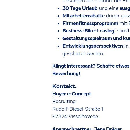
Lösungen die Zukunft der Ene
30 Tage Urlaub
und eine
ausg
Mitarbeiterrabatte
durch uns
Firmenfitnessprogramm
mit E
Business-Bike-Leasing
, dami
Gestaltungsspielraum und k
Entwicklungsperspektiven
in
geschätzt werden
Klingt interessant? Schaffe etwas
Bewerbung!
Kontakt:
Hoyer e-Concept
Recruiting
Rudolf-Diesel-Straße 1
27374 Visselhövede
Ansprechpartner: Jens Dräger