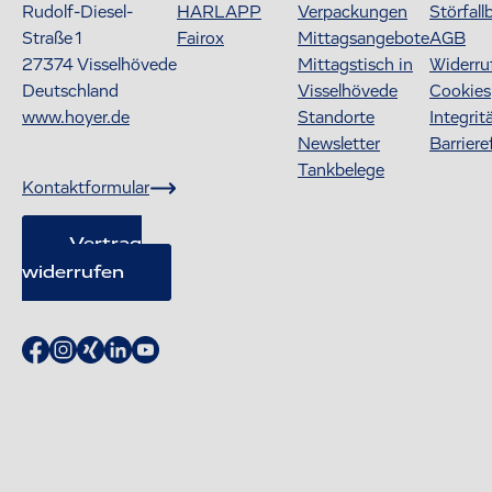
Rudolf-Diesel-
HARLAPP
Verpackungen
Störfall
Straße 1
Fairox
Mittagsangebote
AGB
27374
Visselhövede
Mittagstisch in
Widerru
Deutschland
Visselhövede
Cookies
www.hoyer.de
Standorte
Integrit
Newsletter
Barriere
Tankbelege
Kontaktformular
Vertrag
widerrufen