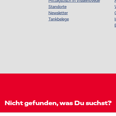
Mittagstisch in Visselhövede
Standorte
Newsletter
Tankbelege
Nicht gefunden, was Du suchst?