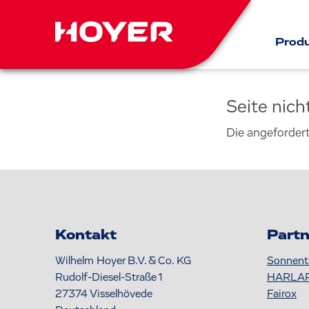
Prod
Seite nic
Die angeforder
Kontakt
Partn
Wilhelm Hoyer B.V. & Co. KG
Sonnent
Rudolf-Diesel-Straße 1
HARLA
27374
Visselhövede
Fairox