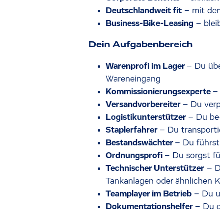
Deutschlandweit fit
– mit de
Business-Bike-Leasing
– blei
Dein Aufgabenbereich
Warenprofi im Lager
– Du übe
Wareneingang
Kommissionierungsexperte
–
Versandvorbereiter
– Du verp
Logistikunterstützer
– Du be-
Staplerfahrer
– Du transporti
Bestandswächter
– Du führst
Ordnungsprofi
– Du sorgst fü
Technischer Unterstützer
– Du
Tankanlagen oder ähnlichen
Teamplayer im Betrieb
– Du un
Dokumentationshelfer
– Du 