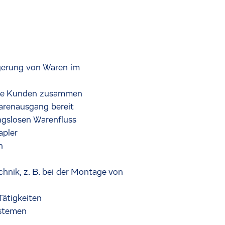
gerung von Waren im
sere Kunden zusammen
arenausgang bereit
ngslosen Warenfluss
apler
n
chnik, z. B. bei der Montage von
Tätigkeiten
ystemen