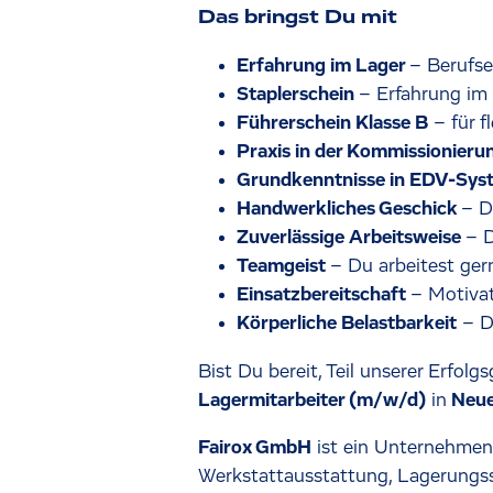
Das bringst Du mit
Erfahrung im Lager
– Berufse
Staplerschein
– Erfahrung im
Führerschein Klasse B
– für f
Praxis in der Kommissionieru
Grundkenntnisse in EDV-Sys
Handwerkliches Geschick
– D
Zuverlässige Arbeitsweise
– D
Teamgeist
– Du arbeitest ge
Einsatzbereitschaft
– Motiva
Körperliche Belastbarkeit
– Du
Bist Du bereit, Teil unserer Erfo
Lagermitarbeiter (m/w/d)
in
Neue
Fairox GmbH
ist ein Unternehmen 
Werkstattausstattung, Lagerungssy