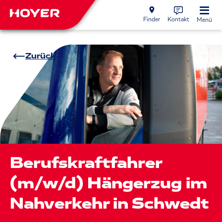
Finder
Kontakt
Menü
Zurück
Berufskraftfahrer
(m/w/d) Hängerzug im
Nahverkehr in Schwedt