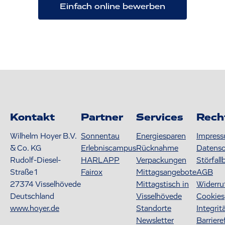
Einfach online bewerben
Kontakt
Partner
Services
Rech
Wilhelm Hoyer B.V.
Sonnentau
Energiesparen
Impres
& Co. KG
Erlebniscampus
Rücknahme
Datens
Rudolf-Diesel-
HARLAPP
Verpackungen
Störfall
Straße 1
Fairox
Mittagsangebote
AGB
27374
Visselhövede
Mittagstisch in
Widerru
Deutschland
Visselhövede
Cookies
www.hoyer.de
Standorte
Integrit
Newsletter
Barriere