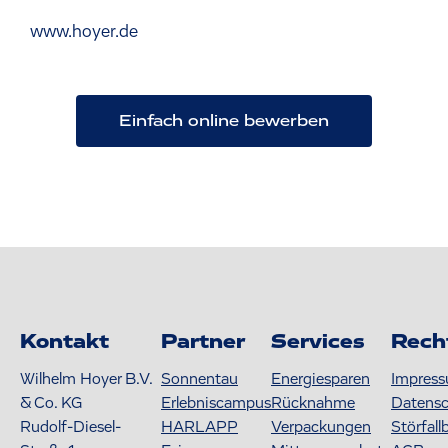
www.hoyer.de
Einfach online bewerben
Kontakt
Partner
Services
Rech
Wilhelm Hoyer B.V.
Sonnentau
Energiesparen
Impres
& Co. KG
Erlebniscampus
Rücknahme
Datens
Rudolf-Diesel-
HARLAPP
Verpackungen
Störfall