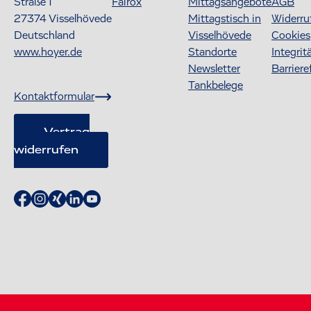
Straße 1
Fairox
Mittagsangebote
AGB
27374
Visselhövede
Mittagstisch in
Widerru
Deutschland
Visselhövede
Cookies
www.hoyer.de
Standorte
Integrit
Newsletter
Barriere
Tankbelege
Kontaktformular
Vertrag
widerrufen