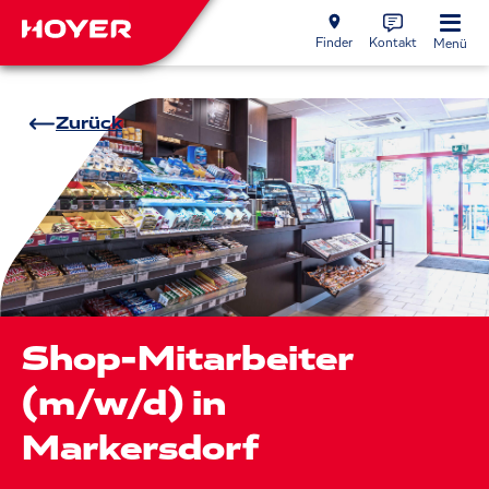
Finder
Kontakt
Menü
Zurück
Shop-Mitarbeiter
(m/w/d) in
Markersdorf