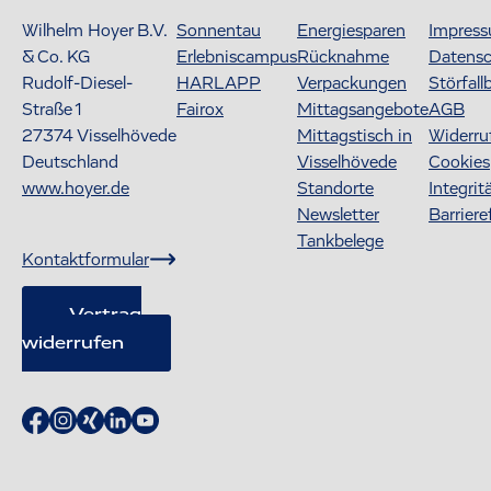
Wilhelm Hoyer B.V.
Sonnentau
Energiesparen
Impres
& Co. KG
Erlebniscampus
Rücknahme
Datens
Rudolf-Diesel-
HARLAPP
Verpackungen
Störfall
Straße 1
Fairox
Mittagsangebote
AGB
27374
Visselhövede
Mittagstisch in
Widerru
Deutschland
Visselhövede
Cookies
www.hoyer.de
Standorte
Integrit
Newsletter
Barriere
Tankbelege
Kontaktformular
Vertrag
widerrufen