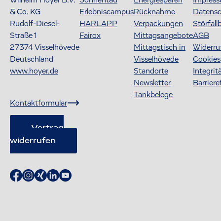
Wilhelm Hoyer B.V.
Sonnentau
Energiesparen
Impres
& Co. KG
Erlebniscampus
Rücknahme
Datens
Rudolf-Diesel-
HARLAPP
Verpackungen
Störfall
Straße 1
Fairox
Mittagsangebote
AGB
27374
Visselhövede
Mittagstisch in
Widerru
Deutschland
Visselhövede
Cookies
www.hoyer.de
Standorte
Integrit
Newsletter
Barriere
Tankbelege
Kontaktformular
Vertrag
widerrufen