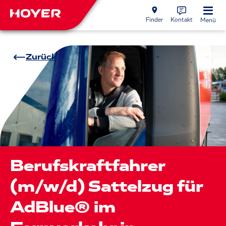
Finder
Kontakt
Menü
Zurück
Berufskraftfahrer
(m/w/d) Sattelzug für
AdBlue® im