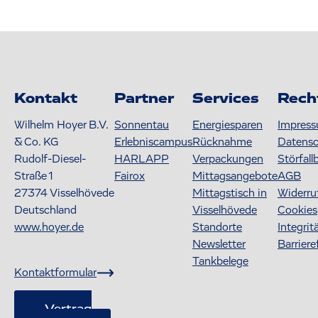
Kontakt
Partner
Services
Rech
Wilhelm Hoyer B.V.
Sonnentau
Energiesparen
Impres
& Co. KG
Erlebniscampus
Rücknahme
Datens
Rudolf-Diesel-
HARLAPP
Verpackungen
Störfall
Straße 1
Fairox
Mittagsangebote
AGB
27374
Visselhövede
Mittagstisch in
Widerru
Deutschland
Visselhövede
Cookies
www.hoyer.de
Standorte
Integrit
Newsletter
Barriere
Tankbelege
Kontaktformular
Vertrag