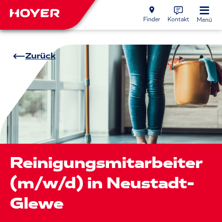
Finder
Kontakt
Menü
Zurück
Reinigungsmitarbeiter
(m/w/d) in Neustadt-
Glewe