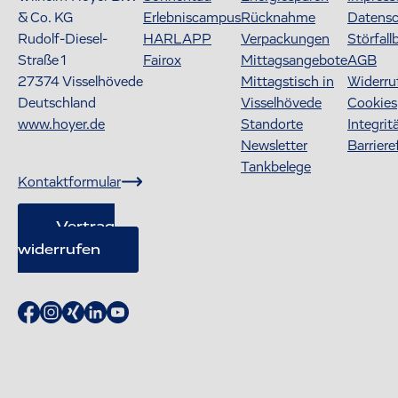
& Co. KG
Erlebniscampus
Rücknahme
Datens
Rudolf-Diesel-
HARLAPP
Verpackungen
Störfall
Straße 1
Fairox
Mittagsangebote
AGB
27374
Visselhövede
Mittagstisch in
Widerru
Deutschland
Visselhövede
Cookies
www.hoyer.de
Standorte
Integrit
Newsletter
Barriere
Tankbelege
Kontaktformular
Vertrag
widerrufen