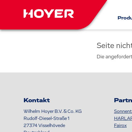
Prod
Seite nic
Die angeforder
Kontakt
Partn
Wilhelm Hoyer B.V. & Co. KG
Sonnent
Rudolf-Diesel-Straße 1
HARLA
27374
Visselhövede
Fairox