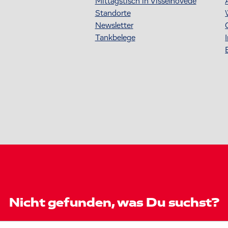
Mittagstisch in Visselhövede
Standorte
Newsletter
Tankbelege
Nicht gefunden, was Du suchst?