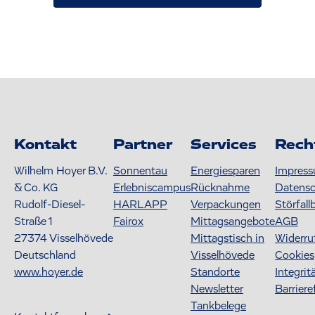
Kontakt
Partner
Services
Rech
Wilhelm Hoyer B.V.
Sonnentau
Energiesparen
Impres
& Co. KG
Erlebniscampus
Rücknahme
Datens
Rudolf-Diesel-
HARLAPP
Verpackungen
Störfall
Straße 1
Fairox
Mittagsangebote
AGB
27374
Visselhövede
Mittagstisch in
Widerru
Deutschland
Visselhövede
Cookies
www.hoyer.de
Standorte
Integrit
Newsletter
Barriere
Tankbelege