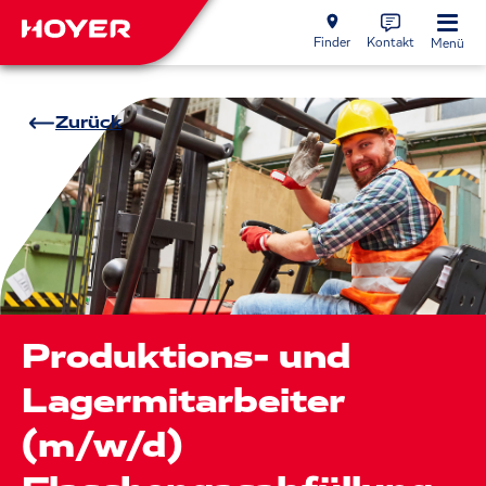
Finder
Kontakt
Menü
Zurück
Produktions- und
Lagermitarbeiter
(m/w/d)