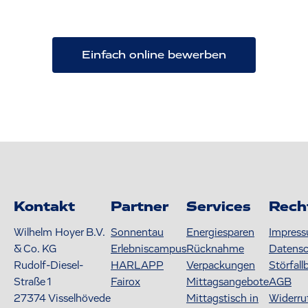
Einfach online bewerben
Kontakt
Partner
Services
Rech
Wilhelm Hoyer B.V.
Sonnentau
Energiesparen
Impres
& Co. KG
Erlebniscampus
Rücknahme
Datens
Rudolf-Diesel-
HARLAPP
Verpackungen
Störfall
Straße 1
Fairox
Mittagsangebote
AGB
27374
Visselhövede
Mittagstisch in
Widerru