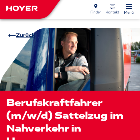
Finder
Kontakt
Menü
Zurück
Berufskraftfahrer
(m/w/d) Sattelzug im
Nahverkehr in