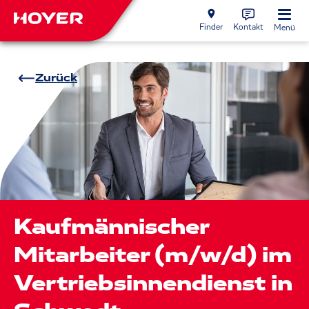
Finder
Kontakt
Menü
Zurück
Kaufmännischer
Mitarbeiter (m/w/d) im
Vertriebsinnendienst in