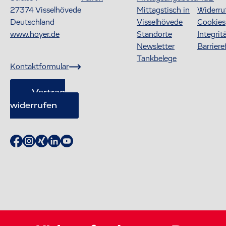
27374
Visselhövede
Mittagstisch in
Widerru
Deutschland
Visselhövede
Cookies
www.hoyer.de
Standorte
Integrit
Newsletter
Barriere
Tankbelege
Kontaktformular
Vertrag
widerrufen