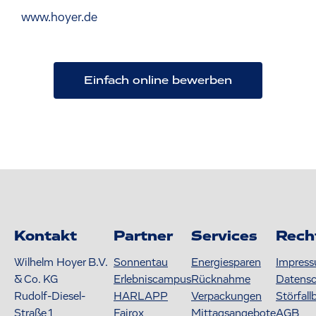
www.hoyer.de
Einfach online bewerben
Kontakt
Partner
Services
Rech
Wilhelm Hoyer B.V.
Sonnentau
Energiesparen
Impres
& Co. KG
Erlebniscampus
Rücknahme
Datens
Rudolf-Diesel-
HARLAPP
Verpackungen
Störfall
Straße 1
Fairox
Mittagsangebote
AGB