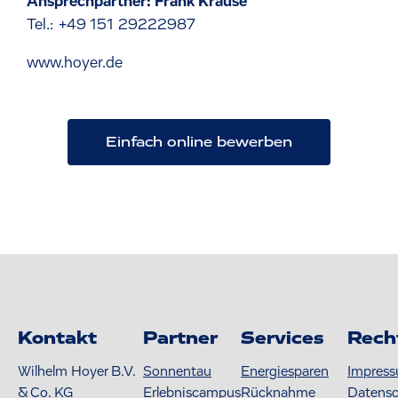
Ansprechpartner: Frank Krause
Tel.: +49 151 29222987
www.hoyer.de
Einfach online bewerben
Kontakt
Partner
Services
Rech
Wilhelm Hoyer B.V.
Sonnentau
Energiesparen
Impres
& Co. KG
Erlebniscampus
Rücknahme
Datens