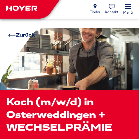
Finder
Kontakt
Menü
Zurück
Koch (m/w/d) in
Osterweddingen +
WECHSELPRÄMIE