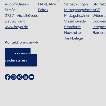
Rudolf-Diesel-
HARLAPP
Verpackungen
Störfall
Straße 1
Fairox
Mittagsangebote
AGB
27374
Visselhövede
Mittagstisch in
Widerru
Deutschland
Visselhövede
Cookies
www.hoyer.de
Standorte
Integrit
Newsletter
Barriere
Tankbelege
Kontaktformular
Vertrag
widerrufen