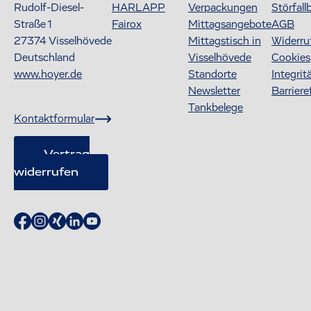
Rudolf-Diesel-
HARLAPP
Verpackungen
Störfall
Straße 1
Fairox
Mittagsangebote
AGB
27374
Visselhövede
Mittagstisch in
Widerru
Deutschland
Visselhövede
Cookies
www.hoyer.de
Standorte
Integrit
Newsletter
Barriere
Tankbelege
Kontaktformular
Vertrag
widerrufen