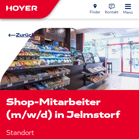
Finder
Kontakt
Menü
Zurück
Shop-Mitarbeiter
(m/w/d) in Jelmstorf
Standort