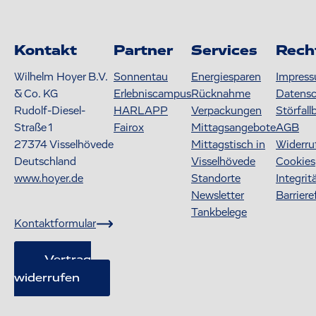
Kontakt
Partner
Services
Rech
Wilhelm Hoyer B.V.
Sonnentau
Energiesparen
Impres
& Co. KG
Erlebniscampus
Rücknahme
Datens
Rudolf-Diesel-
HARLAPP
Verpackungen
Störfall
Straße 1
Fairox
Mittagsangebote
AGB
27374
Visselhövede
Mittagstisch in
Widerru
Deutschland
Visselhövede
Cookies
www.hoyer.de
Standorte
Integrit
Newsletter
Barriere
Tankbelege
Kontaktformular
Vertrag
widerrufen