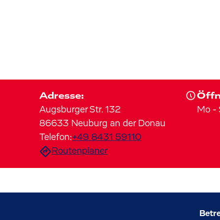
Adresse:
Öffn
Augsburger Str.
132
Mo
-
86633
Neuburg an der Donau
Telefon:
+49 8431 59110
Routenplaner
Betre