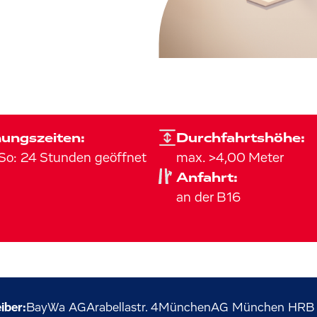
ungszeiten:
Durchfahrtshöhe:
So
:
24 Stunden geöffnet
max. >4,00 Meter
Anfahrt:
an der B16
iber:
BayWa AG
Arabellastr.
4
München
AG München HRB